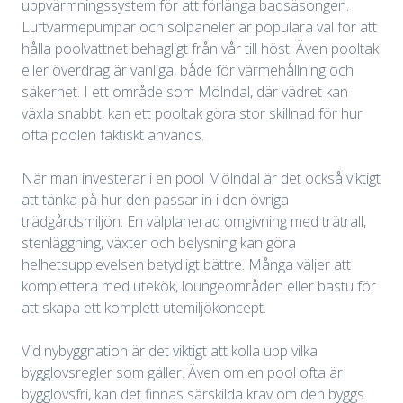
uppvärmningssystem för att förlänga badsäsongen.
Luftvärmepumpar och solpaneler är populära val för att
hålla poolvattnet behagligt från vår till höst. Även pooltak
eller överdrag är vanliga, både för värmehållning och
säkerhet. I ett område som Mölndal, där vädret kan
växla snabbt, kan ett pooltak göra stor skillnad för hur
ofta poolen faktiskt används.
När man investerar i en pool Mölndal är det också viktigt
att tänka på hur den passar in i den övriga
trädgårdsmiljön. En välplanerad omgivning med trätrall,
stenläggning, växter och belysning kan göra
helhetsupplevelsen betydligt bättre. Många väljer att
komplettera med utekök, loungeområden eller bastu för
att skapa ett komplett utemiljökoncept.
Vid nybyggnation är det viktigt att kolla upp vilka
bygglovsregler som gäller. Även om en pool ofta är
bygglovsfri, kan det finnas särskilda krav om den byggs