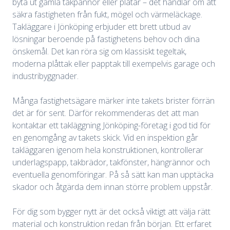
byta ut gamla takpannor eller plåtar – det handlar om att
säkra fastigheten från fukt, mögel och värmeläckage.
Takläggare i Jönköping erbjuder ett brett utbud av
lösningar beroende på fastighetens behov och dina
önskemål. Det kan röra sig om klassiskt tegeltak,
moderna plåttak eller papptak till exempelvis garage och
industribyggnader.
Många fastighetsägare märker inte takets brister förrän
det är för sent. Därför rekommenderas det att man
kontaktar ett takläggning Jönköping-företag i god tid för
en genomgång av takets skick. Vid en inspektion går
takläggaren igenom hela konstruktionen, kontrollerar
underlagspapp, takbrädor, takfönster, hängrännor och
eventuella genomföringar. På så sätt kan man upptäcka
skador och åtgärda dem innan större problem uppstår.
För dig som bygger nytt är det också viktigt att välja rätt
material och konstruktion redan från början. Ett erfaret